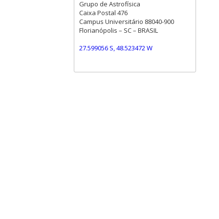
Grupo de Astrofísica
Caixa Postal 476
Campus Universitário 88040-900
Florianópolis – SC – BRASIL
27.599056 S, 48.523472 W