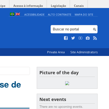
cipe
Acesso à informação
Legislação
Canais
ACESSIBILIDADE
ALTO CONTRASTE
MAPA DO SITE
Private Area
Site Administrators
Picture of the day
ise de
Next events
There are no upcoming events.