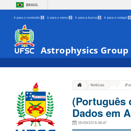
BRASIL
Ir para o conteúdo
1
Ir para o menu
2
Ir para a busca
3
Ir para o rodapé
4
Astrophysics Group
»
Notícias
(Po
(Português d
Dados em A
05/09/2018 08:47