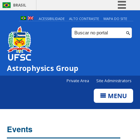
BRASIL
Simplifique!
ACESSIBILIDADE
ALTO CONTRASTE
MAPA DO SITE
Comunica BR
Participe
Acesso à informação
Legislação
0:00
Astrophysics Group
Canais
Private Area
Site Administrators
1:00
MENU
2:00
3:00
Events
4:00