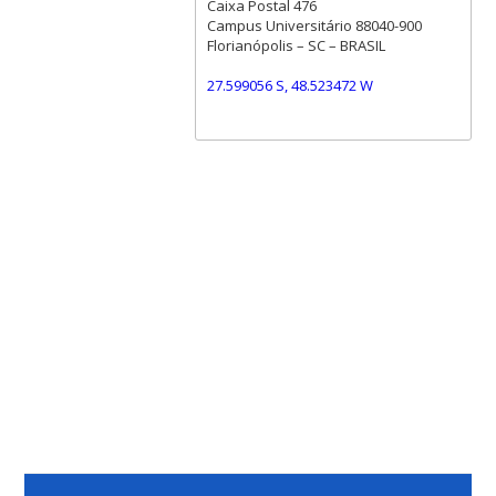
Caixa Postal 476
Campus Universitário 88040-900
Florianópolis – SC – BRASIL
27.599056 S, 48.523472 W