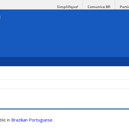
Simplifique!
Comunica BR
Parti
able in
Brazilian Portuguese
.