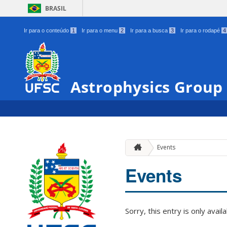
BRASIL
Ir para o conteúdo
1
Ir para o menu
2
Ir para a busca
3
Ir para o rodapé
4
Astrophysics Group
Events
Events
Sorry, this entry is only avail