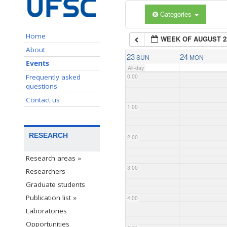
Categories
Home
WEEK OF AUGUST 2
About
23
24
SUN
MON
Events
All-day
Frequently asked
0:00
questions
Contact us
1:00
RESEARCH
2:00
Research areas »
3:00
Researchers
Graduate students
Publication list »
4:00
Laboratories
Opportunities