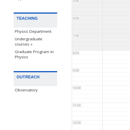
5:00
TEACHING
6:00
Physics Department
7:00
Undergraduate
courses »
Graduate Program in
8:00
Physics
9:00
OUTREACH
10:00
Observatory
11:00
12:00