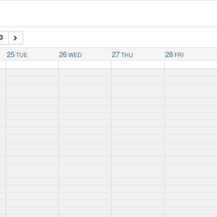
3
25
26
27
28
TUE
WED
THU
FRI