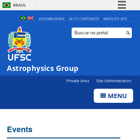
BRASIL
Simplifique!
ACESSIBILIDADE
ALTO CONTRASTE
MAPA DO SITE
Comunica BR
Participe
Acesso à informação
Legislação
Astrophysics Group
Canais
Private Area
Site Administrators
MENU
Events