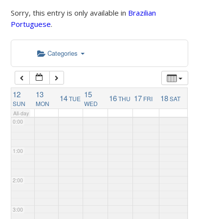
Sorry, this entry is only available in
Brazilian
Portuguese
.
Categories
12
13
15
14
16
17
18
TUE
THU
FRI
SAT
SUN
MON
WED
All-day
0:00
1:00
2:00
3:00