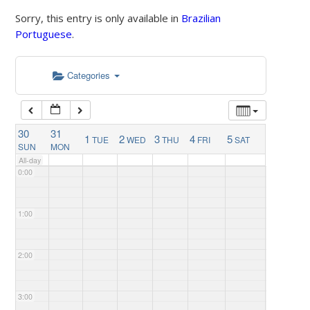
Sorry, this entry is only available in
Brazilian
Portuguese
.
Categories
30
31
1
2
3
4
5
TUE
WED
THU
FRI
SAT
SUN
MON
All-day
0:00
1:00
2:00
3:00