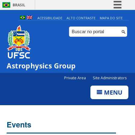
BRASIL
Simplifique!
ACESSIBILIDADE
ALTO CONTRASTE
MAPA DO SITE
Comunica BR
Participe
Acesso à informação
Legislação
Astrophysics Group
Canais
Private Area
Site Administrators
MENU
Events