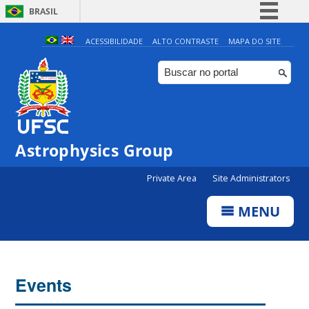
BRASIL
Simplifique!
ACESSIBILIDADE
ALTO CONTRASTE
MAPA DO SITE
Comunica BR
Participe
Acesso à informação
Legislação
Astrophysics Group
Canais
Private Area
Site Administrators
MENU
Events