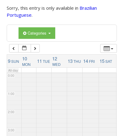
Sorry, this entry is only available in
Brazilian
Portuguese
.
Categories
10
12
9
11
13
14
15
SUN
TUE
THU
FRI
SAT
MON
WED
All-day
0:00
1:00
2:00
3:00