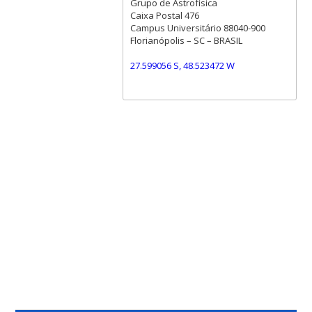
Grupo de Astrofísica
Caixa Postal 476
Campus Universitário 88040-900
Florianópolis – SC – BRASIL
27.599056 S, 48.523472 W