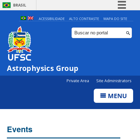
BRASIL
Simplifique!
ACESSIBILIDADE
ALTO CONTRASTE
MAPA DO SITE
Comunica BR
Participe
Acesso à informação
Legislação
Astrophysics Group
Canais
0:00
Private Area
Site Administrators
1:00
MENU
2:00
3:00
Events