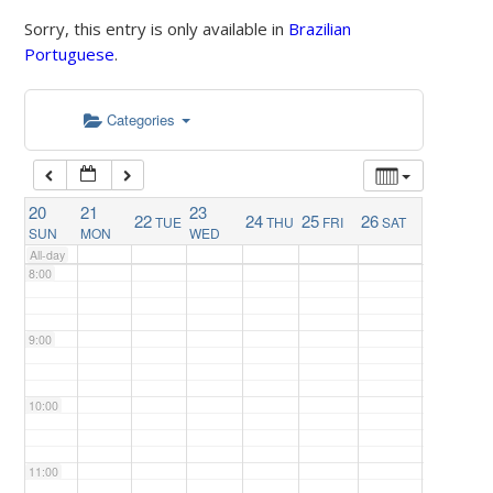
4:00
Sorry, this entry is only available in
Brazilian
Portuguese
.
5:00
Categories
6:00
7:00
20
21
23
22
24
25
26
TUE
THU
FRI
SAT
SUN
MON
WED
All-day
8:00
9:00
10:00
11:00