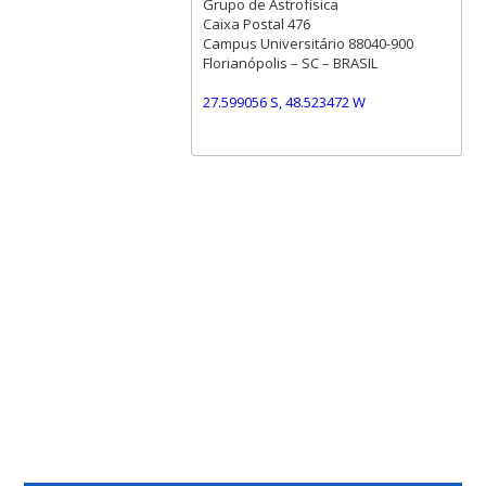
Grupo de Astrofísica
Caixa Postal 476
Campus Universitário 88040-900
Florianópolis – SC – BRASIL
27.599056 S, 48.523472 W