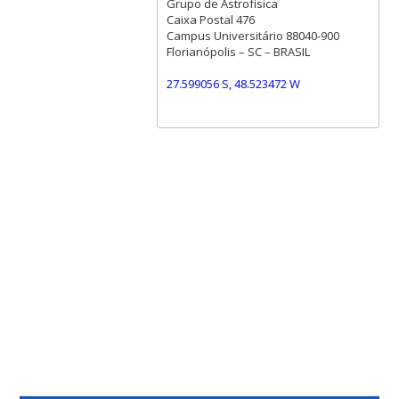
Grupo de Astrofísica
Caixa Postal 476
Campus Universitário 88040-900
Florianópolis – SC – BRASIL
27.599056 S, 48.523472 W