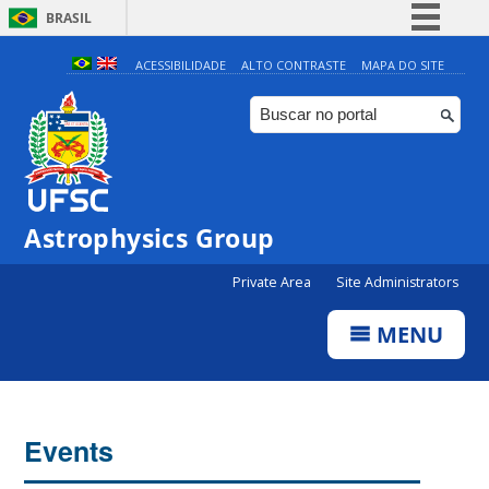
BRASIL
Simplifique!
ACESSIBILIDADE
ALTO CONTRASTE
MAPA DO SITE
Comunica BR
Participe
Acesso à informação
Legislação
Astrophysics Group
Canais
0:00
Private Area
Site Administrators
1:00
MENU
2:00
3:00
Events