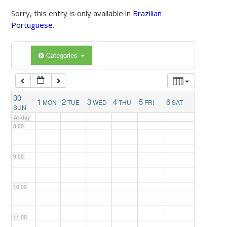
4:00
Sorry, this entry is only available in
Brazilian
Portuguese
.
5:00
Categories
6:00
7:00
30
1
2
3
4
5
6
MON
TUE
WED
THU
FRI
SAT
SUN
All-day
8:00
9:00
10:00
11:00