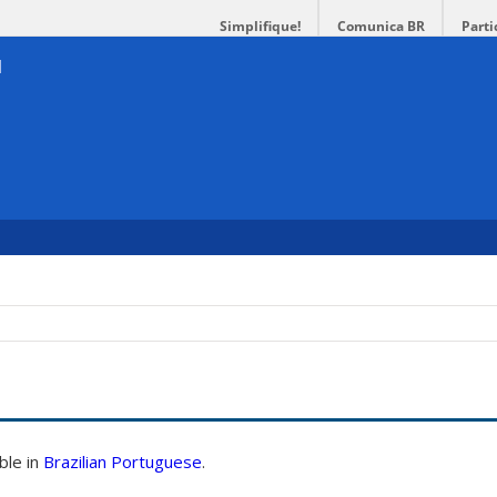
Simplifique!
Comunica BR
Parti
able in
Brazilian Portuguese
.