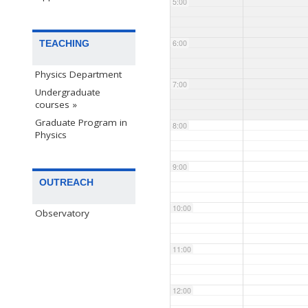
5:00
TEACHING
6:00
Physics Department
7:00
Undergraduate
courses »
Graduate Program in
8:00
Physics
9:00
OUTREACH
10:00
Observatory
11:00
12:00