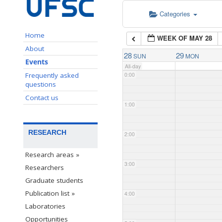
Categories
Home
WEEK OF MAY 28
About
28
29
SUN
MON
Events
All-day
Frequently asked
0:00
questions
Contact us
1:00
RESEARCH
2:00
Research areas »
3:00
Researchers
Graduate students
Publication list »
4:00
Laboratories
Opportunities