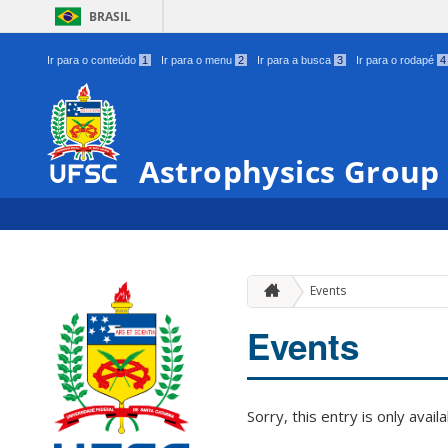
BRASIL
Ir para o conteúdo
1
Ir para o menu
2
Ir para a busca
3
Ir para o rodapé
4
Astrophysics Group
Events
Events
Sorry, this entry is only avail