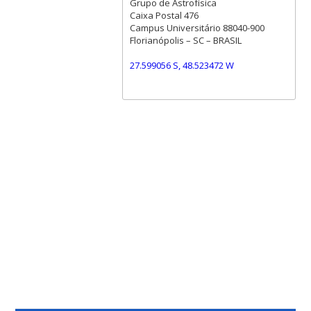
Grupo de Astrofísica
Caixa Postal 476
Campus Universitário 88040-900
Florianópolis – SC – BRASIL
27.599056 S, 48.523472 W