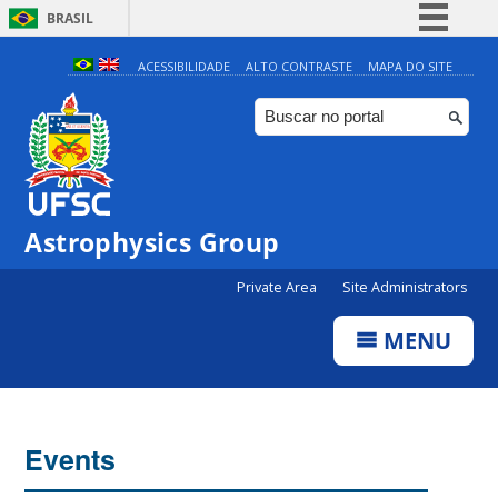
BRASIL
Simplifique!
ACESSIBILIDADE
ALTO CONTRASTE
MAPA DO SITE
Comunica BR
Participe
Acesso à informação
Legislação
Astrophysics Group
Canais
0:00
Private Area
Site Administrators
1:00
MENU
2:00
3:00
Events