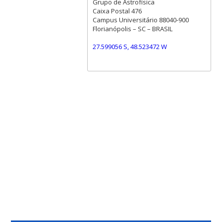
Grupo de Astrofísica
Caixa Postal 476
Campus Universitário 88040-900
Florianópolis – SC – BRASIL
27.599056 S, 48.523472 W