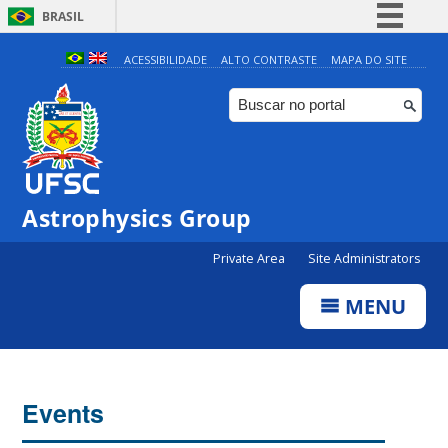
BRASIL
Simplifique!
ACESSIBILIDADE
ALTO CONTRASTE
MAPA DO SITE
Comunica BR
Participe
Acesso à informação
Legislação
Astrophysics Group
Canais
0:00
Private Area
Site Administrators
1:00
MENU
2:00
3:00
Events