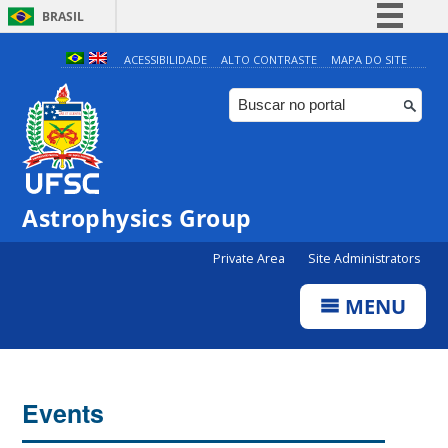
BRASIL
Simplifique!
ACESSIBILIDADE
ALTO CONTRASTE
MAPA DO SITE
Comunica BR
Participe
Acesso à informação
Legislação
0:00
Astrophysics Group
Canais
Private Area
Site Administrators
1:00
MENU
2:00
3:00
Events
4:00