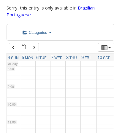
Sorry, this entry is only available in
Brazilian
Portuguese
.
5:00
Categories
6:00
7:00
4
5
6
7
8
9
10
SUN
MON
TUE
WED
THU
FRI
SAT
All-day
8:00
9:00
10:00
11:00