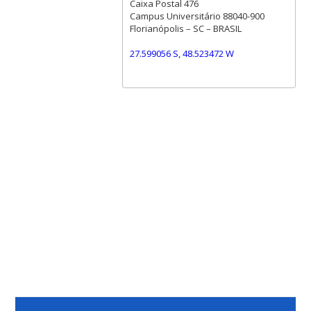
Caixa Postal 476
Campus Universitário 88040-900
Florianópolis – SC – BRASIL
27.599056 S, 48.523472 W