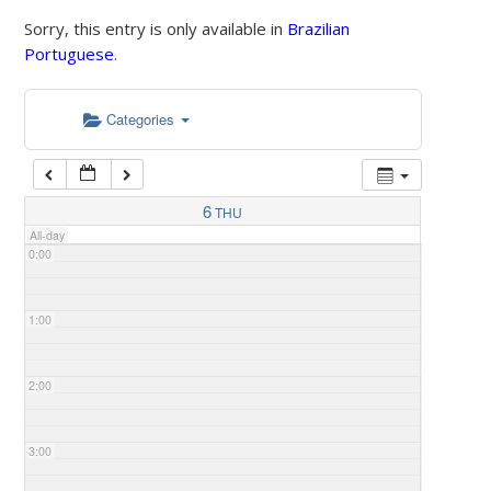
Sorry, this entry is only available in
Brazilian
Portuguese
.
Categories
6
THU
All-day
0:00
1:00
2:00
3:00