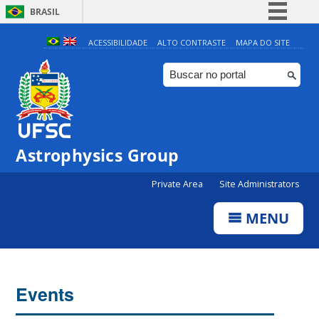
BRASIL
Simplifique!
ACESSIBILIDADE
ALTO CONTRASTE
MAPA DO SITE
Comunica BR
Participe
Acesso à informação
Legislação
Astrophysics Group
Canais
Private Area
Site Administrators
MENU
Events