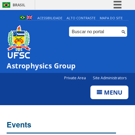
BRASIL
Simplifique!
ACESSIBILIDADE
ALTO CONTRASTE
MAPA DO SITE
Comunica BR
Participe
Acesso à informação
Legislação
0:00
Astrophysics Group
Canais
Private Area
Site Administrators
1:00
MENU
2:00
3:00
Events
4:00