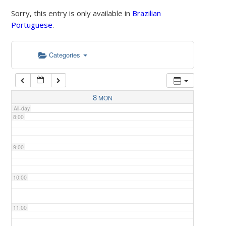
Sorry, this entry is only available in
Brazilian
Portuguese
.
5:00
Categories
6:00
7:00
8
MON
All-day
8:00
9:00
10:00
11:00