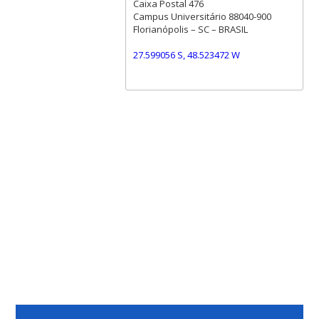
Caixa Postal 476
Campus Universitário 88040-900
Florianópolis – SC – BRASIL
27.599056 S, 48.523472 W