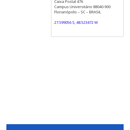
Caixa Postal 476
Campus Universitário 88040-900
Florianópolis – SC – BRASIL
27.599056 S, 48.523472 W