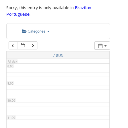
Sorry, this entry is only available in
Brazilian
Portuguese
.
5:00
Categories
6:00
7:00
7
SUN
All-day
8:00
9:00
10:00
11:00