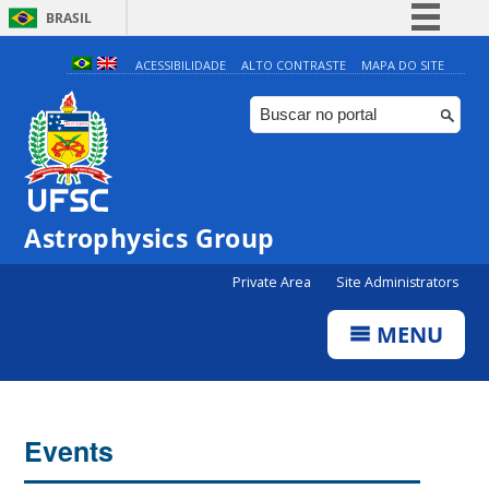
BRASIL
Simplifique!
ACESSIBILIDADE
ALTO CONTRASTE
MAPA DO SITE
Comunica BR
Participe
Acesso à informação
Legislação
0:00
Astrophysics Group
Canais
Private Area
Site Administrators
1:00
MENU
2:00
3:00
Events
4:00