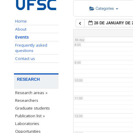
Categories
6:00
Home
28 DE JANUARY DE 
7:00
About
Events
All-day
Frequently asked
8:00
questions
Contact us
9:00
RESEARCH
10:00
Research areas »
11:00
Researchers
Graduate students
Publication list »
12:00
Laboratories
Opportunities