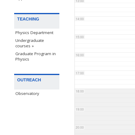
13:00
TEACHING
14:00
Physics Department
15:00
Undergraduate
courses »
Graduate Program in
16:00
Physics
17:00
OUTREACH
18:00
Observatory
19:00
20:00