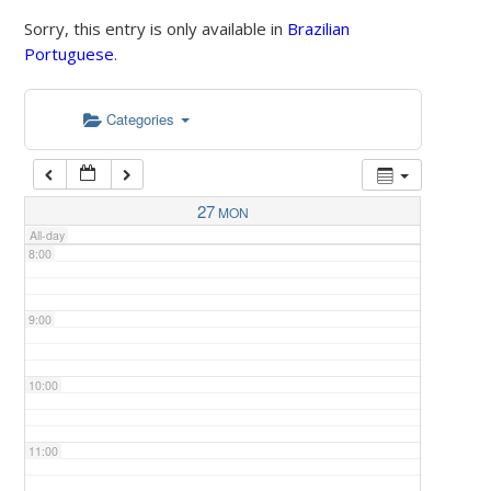
Sorry, this entry is only available in
Brazilian
Portuguese
.
5:00
Categories
6:00
7:00
27
MON
All-day
8:00
9:00
10:00
11:00