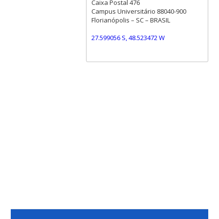
Caixa Postal 476
Campus Universitário 88040-900
Florianópolis – SC – BRASIL
27.599056 S, 48.523472 W