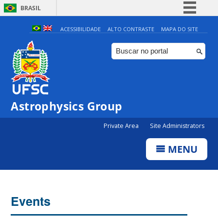
BRASIL
Simplifique!
ACESSIBILIDADE
ALTO CONTRASTE
MAPA DO SITE
Comunica BR
Participe
Acesso à informação
Legislação
0:00
Astrophysics Group
Canais
Private Area
Site Administrators
1:00
MENU
2:00
3:00
Events
4:00