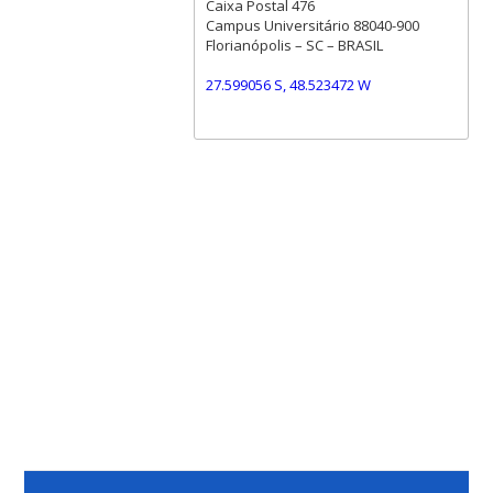
Caixa Postal 476
Campus Universitário 88040-900
Florianópolis – SC – BRASIL
27.599056 S, 48.523472 W