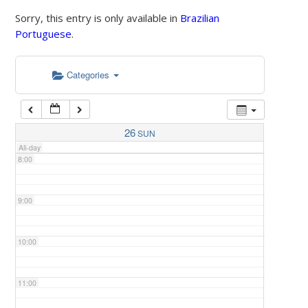
Sorry, this entry is only available in
Brazilian
Portuguese
.
5:00
Categories
6:00
7:00
26
SUN
All-day
8:00
9:00
10:00
11:00