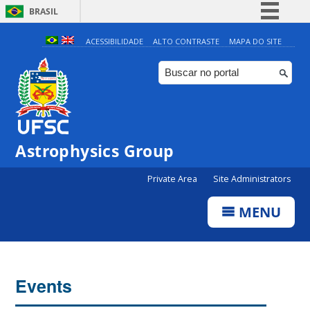
BRASIL
Simplifique!
ACESSIBILIDADE
ALTO CONTRASTE
MAPA DO SITE
Comunica BR
Participe
Acesso à informação
Legislação
0:00
Astrophysics Group
Canais
Private Area
Site Administrators
1:00
MENU
2:00
3:00
Events
4:00