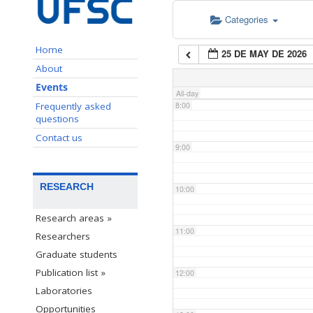
Categories
6:00
Home
25 DE MAY DE 2026
7:00
About
Events
All-day
Frequently asked
8:00
questions
Contact us
9:00
RESEARCH
10:00
Research areas »
11:00
Researchers
Graduate students
Publication list »
12:00
Laboratories
Opportunities