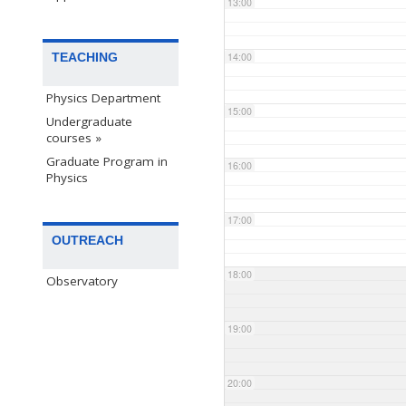
13:00
TEACHING
14:00
Physics Department
15:00
Undergraduate
courses »
Graduate Program in
16:00
Physics
17:00
OUTREACH
18:00
Observatory
19:00
20:00