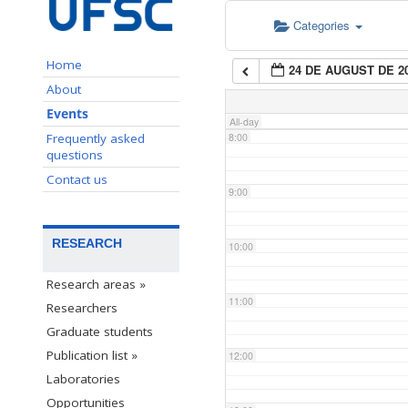
Categories
6:00
Home
24 DE AUGUST DE 2
7:00
About
Events
All-day
Frequently asked
8:00
questions
Contact us
9:00
RESEARCH
10:00
Research areas »
11:00
Researchers
Graduate students
Publication list »
12:00
Laboratories
Opportunities