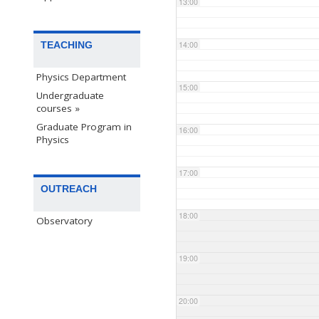
13:00
TEACHING
14:00
Physics Department
15:00
Undergraduate
courses »
Graduate Program in
16:00
Physics
17:00
OUTREACH
18:00
Observatory
19:00
20:00