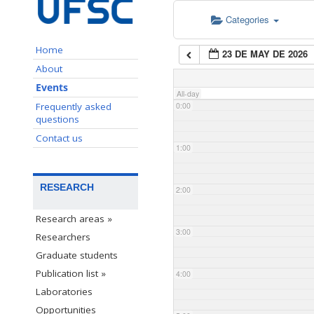
Categories
Home
23 DE MAY DE 2026
About
Events
All-day
Frequently asked
0:00
questions
Contact us
1:00
RESEARCH
2:00
Research areas »
3:00
Researchers
Graduate students
Publication list »
4:00
Laboratories
Opportunities