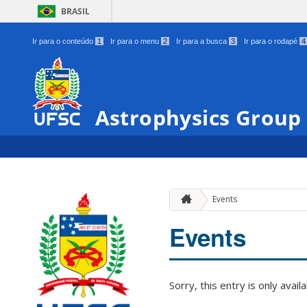
BRASIL
Ir para o conteúdo
1
Ir para o menu
2
Ir para a busca
3
Ir para o rodapé
4
Astrophysics Group
Events
Events
Sorry, this entry is only avail