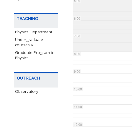
5:00
TEACHING
6:00
Physics Department
7:00
Undergraduate
courses »
Graduate Program in
8:00
Physics
9:00
OUTREACH
10:00
Observatory
11:00
12:00