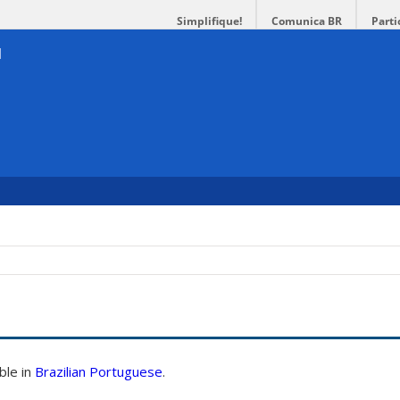
Simplifique!
Comunica BR
Parti
able in
Brazilian Portuguese
.