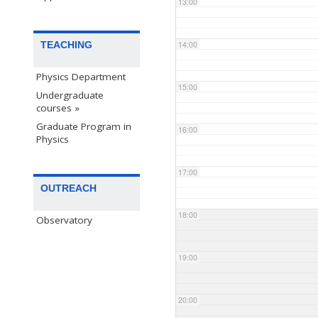
13:00
TEACHING
14:00
Physics Department
15:00
Undergraduate
courses »
Graduate Program in
16:00
Physics
17:00
OUTREACH
18:00
Observatory
19:00
20:00