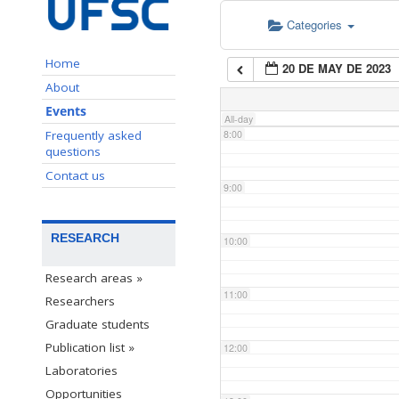
Categories
6:00
Home
20 DE MAY DE 2023
7:00
About
Events
All-day
Frequently asked
8:00
questions
Contact us
9:00
RESEARCH
10:00
Research areas »
11:00
Researchers
Graduate students
Publication list »
12:00
Laboratories
Opportunities