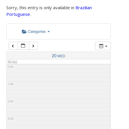
Sorry, this entry is only available in
Brazilian
Portuguese
.
Categories
20
WED
All-day
0:00
1:00
2:00
3:00