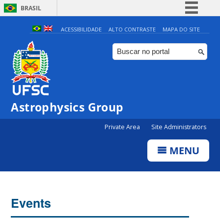
BRASIL
Simplifique!
ACESSIBILIDADE
ALTO CONTRASTE
MAPA DO SITE
Comunica BR
Participe
Acesso à informação
Legislação
Astrophysics Group
Canais
Private Area
Site Administrators
MENU
Events