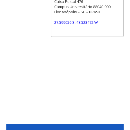
Caixa Postal 476
Campus Universitário 88040-900
Florianópolis – SC – BRASIL
27.599056 S, 48.523472 W