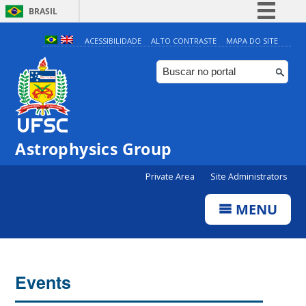
BRASIL
Simplifique!
ACESSIBILIDADE
ALTO CONTRASTE
MAPA DO SITE
Comunica BR
Participe
Acesso à informação
Legislação
0:00
Astrophysics Group
Canais
Private Area
Site Administrators
1:00
MENU
2:00
3:00
Events
4:00