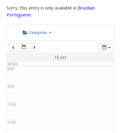
Sorry, this entry is only available in
Brazilian
Portuguese
.
5:00
Categories
6:00
7:00
15
SAT
All-day
8:00
9:00
10:00
11:00