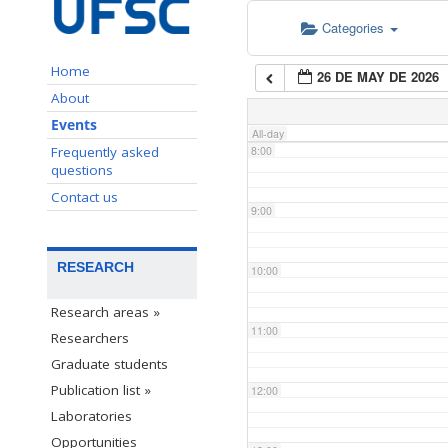
Categories
6:00
Home
26 DE MAY DE 2026
7:00
About
Events
All-day
Frequently asked
8:00
questions
Contact us
9:00
RESEARCH
10:00
Research areas »
11:00
Researchers
Graduate students
Publication list »
12:00
Laboratories
Opportunities