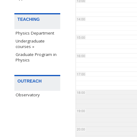
13:00
TEACHING
14:00
Physics Department
15:00
Undergraduate
courses »
Graduate Program in
16:00
Physics
17:00
OUTREACH
18:00
Observatory
19:00
20:00