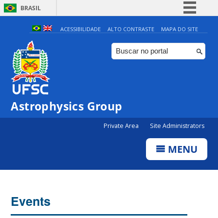
BRASIL
Simplifique!
ACESSIBILIDADE
ALTO CONTRASTE
MAPA DO SITE
Comunica BR
Participe
Acesso à informação
Legislação
Astrophysics Group
Canais
Private Area
Site Administrators
MENU
Events