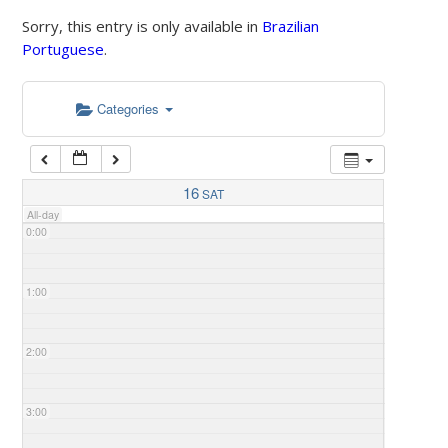
Sorry, this entry is only available in
Brazilian
Portuguese
.
Categories
16
SAT
All-day
0:00
1:00
2:00
3:00