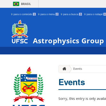
BRASIL
Ir para o conteúdo
1
Ir para o menu
2
Ir para a busca
3
Ir para o rodapé
4
Astrophysics Group
Events
Events
Sorry, this entry is only avail