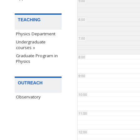
5:00
TEACHING
6:00
Physics Department
7:00
Undergraduate
courses »
Graduate Program in
8:00
Physics
9:00
OUTREACH
10:00
Observatory
11:00
12:00