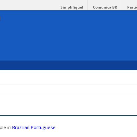
Simplifique!
Comunica BR
Parti
able in
Brazilian Portuguese
.