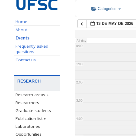
Categories
Home
13 DE MAY DE 2026
About
Events
All-day
Frequently asked
0:00
questions
Contact us
1:00
RESEARCH
2:00
Research areas »
3:00
Researchers
Graduate students
Publication list »
4:00
Laboratories
Opportunities