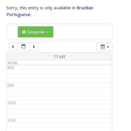
Sorry, this entry is only available in
Brazilian
Portuguese
.
5:00
Categories
6:00
7:00
11
SAT
All-day
8:00
9:00
10:00
11:00