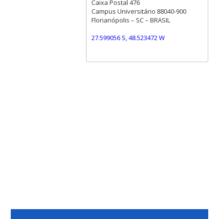
Caixa Postal 476
Campus Universitário 88040-900
Florianópolis – SC – BRASIL
27.599056 S, 48.523472 W