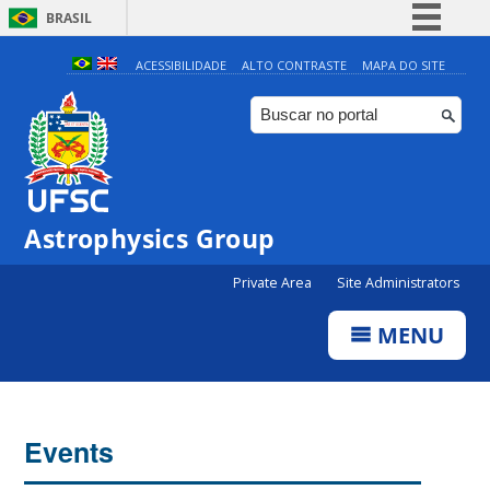
BRASIL
Simplifique!
ACESSIBILIDADE
ALTO CONTRASTE
MAPA DO SITE
Comunica BR
Participe
Acesso à informação
Legislação
0:00
Astrophysics Group
Canais
Private Area
Site Administrators
1:00
MENU
2:00
3:00
Events
4:00