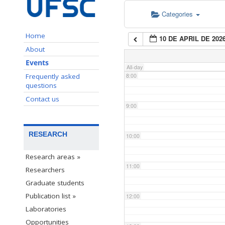
Categories
6:00
Home
10 DE APRIL DE 202
7:00
About
Events
All-day
Frequently asked
8:00
questions
Contact us
9:00
RESEARCH
10:00
Research areas »
11:00
Researchers
Graduate students
Publication list »
12:00
Laboratories
Opportunities