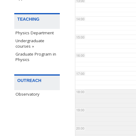
13:00
TEACHING
14:00
Physics Department
15:00
Undergraduate
courses »
Graduate Program in
16:00
Physics
17:00
OUTREACH
18:00
Observatory
19:00
20:00