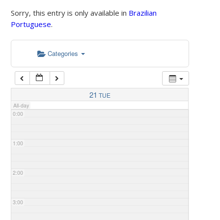
Sorry, this entry is only available in
Brazilian
Portuguese
.
Categories
21
TUE
All-day
0:00
1:00
2:00
3:00