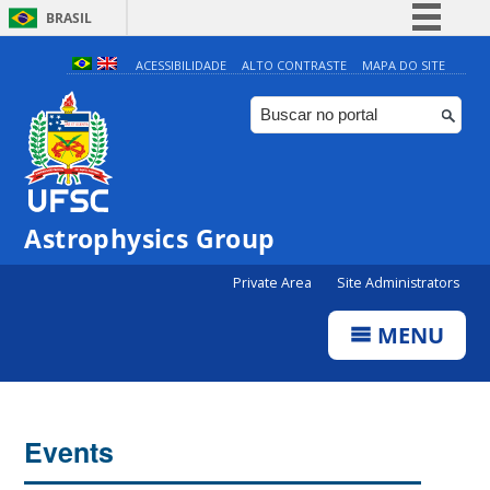
BRASIL
Simplifique!
ACESSIBILIDADE
ALTO CONTRASTE
MAPA DO SITE
Comunica BR
Participe
Acesso à informação
Legislação
Astrophysics Group
Canais
Private Area
Site Administrators
MENU
Events