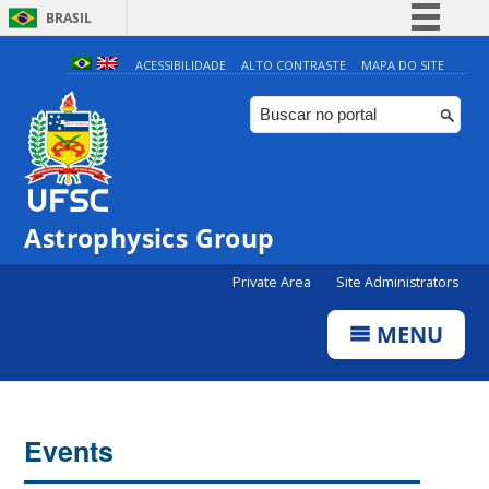
BRASIL
Simplifique!
ACESSIBILIDADE
ALTO CONTRASTE
MAPA DO SITE
Comunica BR
Participe
Acesso à informação
Legislação
0:00
Astrophysics Group
Canais
Private Area
Site Administrators
1:00
MENU
2:00
3:00
Events
4:00