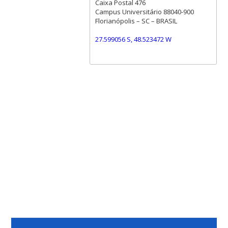
Caixa Postal 476
Campus Universitário 88040-900
Florianópolis – SC – BRASIL
27.599056 S, 48.523472 W