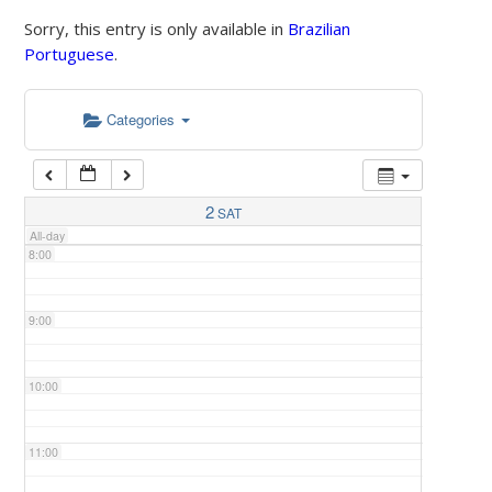
Sorry, this entry is only available in
Brazilian
Portuguese
.
5:00
Categories
6:00
7:00
2
SAT
All-day
8:00
9:00
10:00
11:00