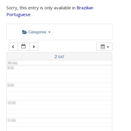
Sorry, this entry is only available in
Brazilian
Portuguese
.
5:00
Categories
6:00
7:00
2
SAT
All-day
8:00
9:00
10:00
11:00