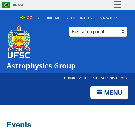
BRASIL
Simplifique!
ACESSIBILIDADE
ALTO CONTRASTE
MAPA DO SITE
Comunica BR
Participe
Acesso à informação
Legislação
0:00
Astrophysics Group
Canais
Private Area
Site Administrators
1:00
MENU
2:00
3:00
Events
4:00