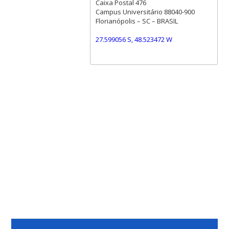
Caixa Postal 476
Campus Universitário 88040-900
Florianópolis – SC – BRASIL
27.599056 S, 48.523472 W