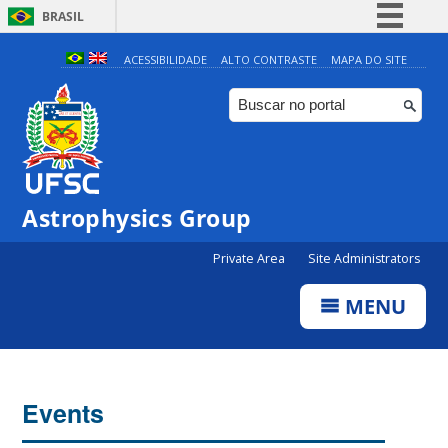
BRASIL
Simplifique!
ACESSIBILIDADE
ALTO CONTRASTE
MAPA DO SITE
Comunica BR
Participe
Acesso à informação
Legislação
Astrophysics Group
Canais
Private Area
Site Administrators
MENU
Events