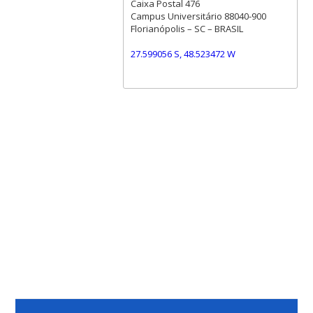
Caixa Postal 476
Campus Universitário 88040-900
Florianópolis – SC – BRASIL
27.599056 S, 48.523472 W