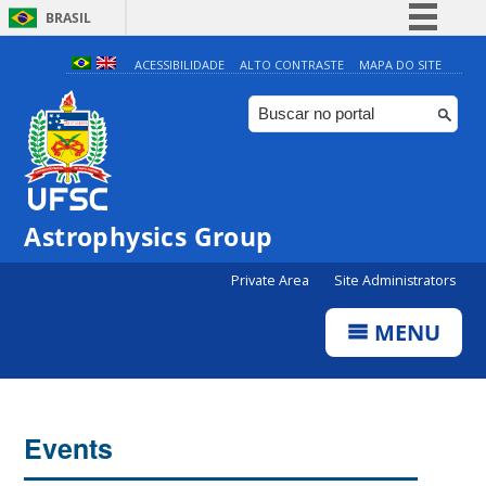
BRASIL
Simplifique!
ACESSIBILIDADE
ALTO CONTRASTE
MAPA DO SITE
Comunica BR
Participe
Acesso à informação
Legislação
0:00
Astrophysics Group
Canais
Private Area
Site Administrators
1:00
MENU
2:00
3:00
Events
4:00