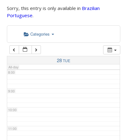
Sorry, this entry is only available in
Brazilian
Portuguese
.
5:00
Categories
6:00
7:00
28
TUE
All-day
8:00
9:00
10:00
11:00