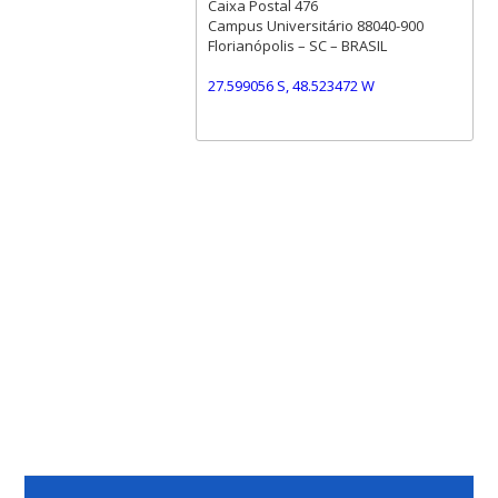
Caixa Postal 476
Campus Universitário 88040-900
Florianópolis – SC – BRASIL
27.599056 S, 48.523472 W