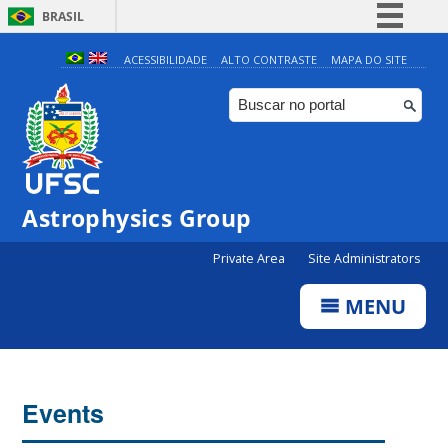
BRASIL
Simplifique!
ACESSIBILIDADE
ALTO CONTRASTE
MAPA DO SITE
Comunica BR
Participe
Acesso à informação
Legislação
0:00
Astrophysics Group
Canais
Private Area
Site Administrators
1:00
MENU
2:00
3:00
Events
4:00