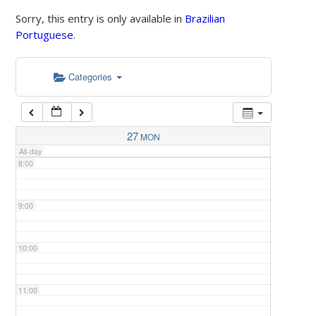
Sorry, this entry is only available in
Brazilian
Portuguese
.
5:00
Categories
6:00
7:00
27
MON
All-day
8:00
9:00
10:00
11:00