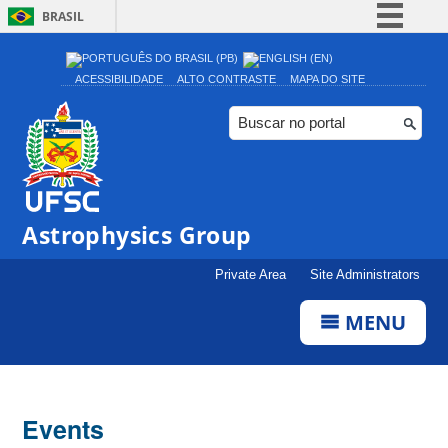
BRASIL
Simplifique!
ACESSIBILIDADE
ALTO CONTRASTE
MAPA DO SITE
Comunica BR
Participe
Acesso à informação
Legislação
0:00
Canais
Astrophysics Group
1:00
Private Area
Site Administrators
MENU
2:00
3:00
Events