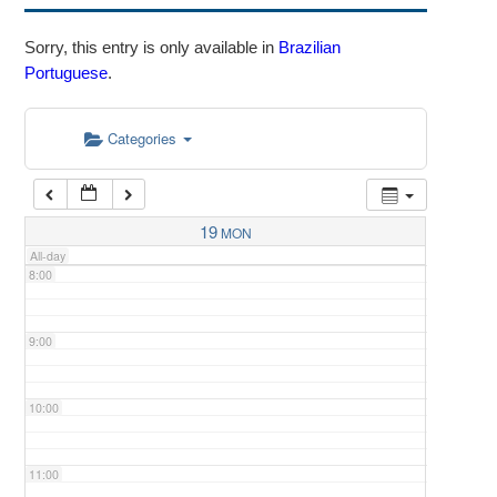
4:00
Sorry, this entry is only available in
Brazilian
Portuguese
.
5:00
Categories
6:00
7:00
19
MON
All-day
8:00
9:00
10:00
11:00