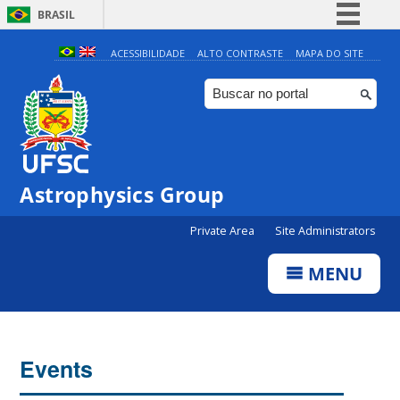
BRASIL
Simplifique!
ACESSIBILIDADE
ALTO CONTRASTE
MAPA DO SITE
Comunica BR
Participe
Acesso à informação
Legislação
Astrophysics Group
Canais
Private Area
Site Administrators
MENU
Events