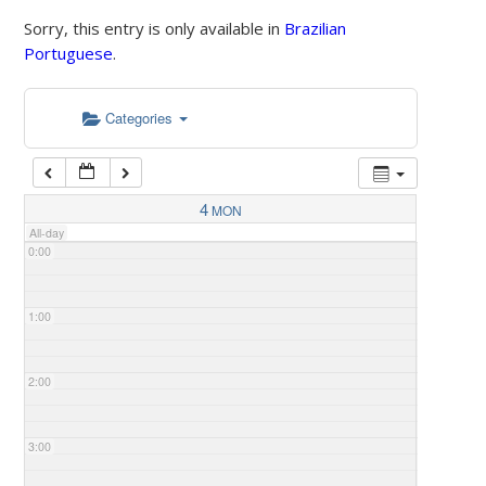
Sorry, this entry is only available in
Brazilian
Portuguese
.
Categories
4
MON
All-day
0:00
1:00
2:00
3:00