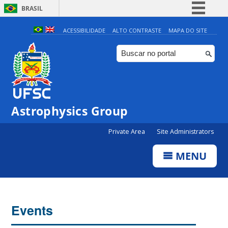
BRASIL
Simplifique!
ACESSIBILIDADE
ALTO CONTRASTE
MAPA DO SITE
Comunica BR
Participe
Acesso à informação
Legislação
Astrophysics Group
Canais
Private Area
Site Administrators
MENU
Events