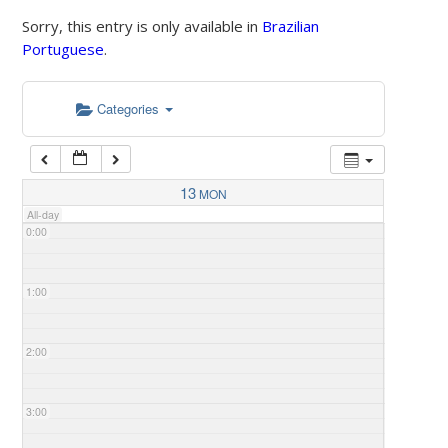
Sorry, this entry is only available in
Brazilian
Portuguese
.
Categories
13
MON
All-day
0:00
1:00
2:00
3:00