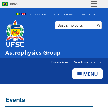
BRASIL
Simplifique!
ACESSIBILIDADE
ALTO CONTRASTE
MAPA DO SITE
Comunica BR
Participe
Acesso à informação
Legislação
0:00
Astrophysics Group
Canais
Private Area
Site Administrators
1:00
MENU
2:00
3:00
Events
4:00