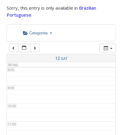
Sorry, this entry is only available in
Brazilian
Portuguese
.
5:00
Categories
6:00
7:00
12
SAT
All-day
8:00
9:00
10:00
11:00