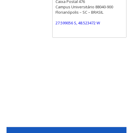
Caixa Postal 476
Campus Universitário 88040-900
Florianópolis – SC – BRASIL
27.599056 S, 48.523472 W