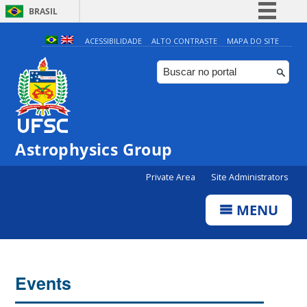
BRASIL
Simplifique!
ACESSIBILIDADE
ALTO CONTRASTE
MAPA DO SITE
Comunica BR
Participe
Acesso à informação
Legislação
Astrophysics Group
Canais
Private Area
Site Administrators
MENU
Events