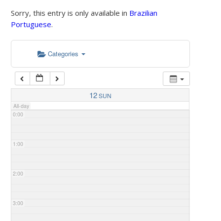
Sorry, this entry is only available in
Brazilian
Portuguese
.
Categories
12
SUN
All-day
0:00
1:00
2:00
3:00