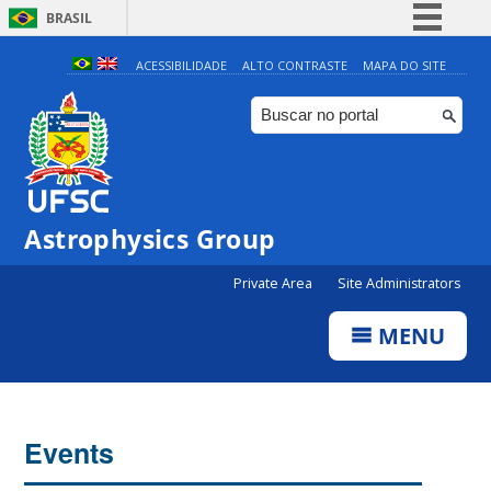
BRASIL
Simplifique!
ACESSIBILIDADE
ALTO CONTRASTE
MAPA DO SITE
Comunica BR
Participe
Acesso à informação
Legislação
Astrophysics Group
Canais
Private Area
Site Administrators
MENU
Events