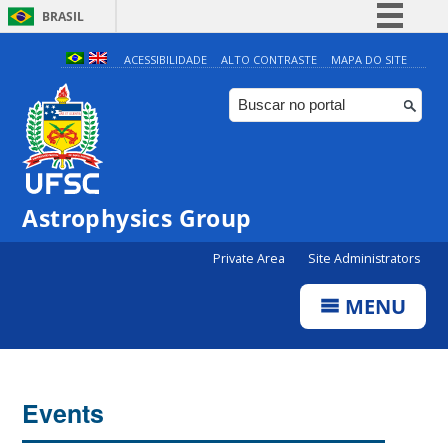
BRASIL
Simplifique!
ACESSIBILIDADE
ALTO CONTRASTE
MAPA DO SITE
Comunica BR
Participe
Acesso à informação
Legislação
Astrophysics Group
Canais
Private Area
Site Administrators
MENU
Events