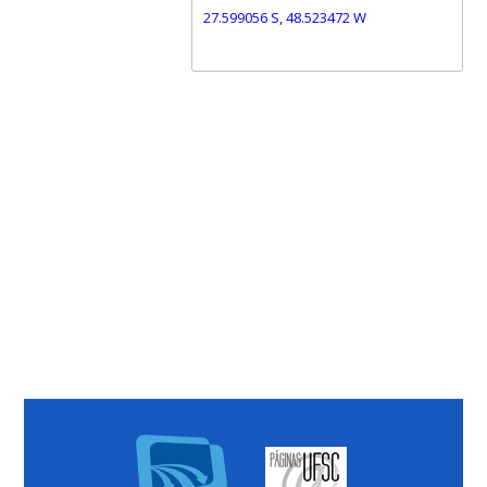
27.599056 S, 48.523472 W