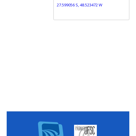
27.599056 S, 48.523472 W