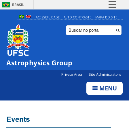
BRASIL
Simplifique!
ACESSIBILIDADE
ALTO CONTRASTE
MAPA DO SITE
Comunica BR
Participe
Acesso à informação
Legislação
Astrophysics Group
Canais
Private Area
Site Administrators
MENU
Events