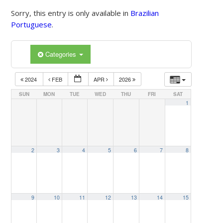
Sorry, this entry is only available in
Brazilian
Portuguese
.
Categories
2024
FEB
APR
2026
SUN
MON
TUE
WED
THU
FRI
SAT
1
2
3
4
5
6
7
8
9
10
11
12
13
14
15