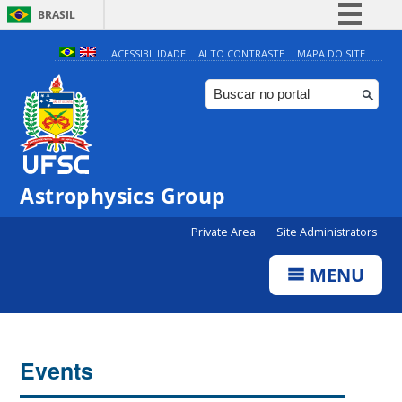
BRASIL
Simplifique!
ACESSIBILIDADE
ALTO CONTRASTE
MAPA DO SITE
Comunica BR
Participe
Acesso à informação
Legislação
Astrophysics Group
Canais
Private Area
Site Administrators
MENU
Events