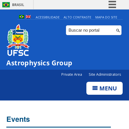
BRASIL
Simplifique!
ACESSIBILIDADE
ALTO CONTRASTE
MAPA DO SITE
Comunica BR
Participe
Acesso à informação
Legislação
Astrophysics Group
Canais
Private Area
Site Administrators
MENU
Events