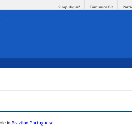
Simplifique!
Comunica BR
Parti
able in
Brazilian Portuguese
.