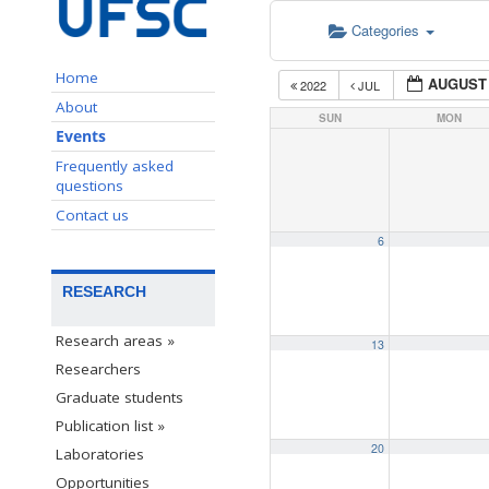
Categories
Home
AUGUST 
2022
JUL
About
SUN
MON
Events
Frequently asked
questions
Contact us
6
RESEARCH
Research areas »
13
Researchers
Graduate students
Publication list »
20
Laboratories
Opportunities