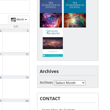
Month
SAT
4
5
1
12
Archives
8
19
Archives
CONTACT
5
26