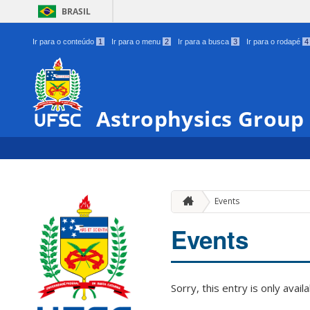
BRASIL
Ir para o conteúdo
1
Ir para o menu
2
Ir para a busca
3
Ir para o rodapé
4
Astrophysics Group
Events
Events
Sorry, this entry is only avail