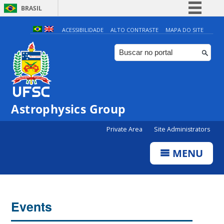
BRASIL
Simplifique!
ACESSIBILIDADE
ALTO CONTRASTE
MAPA DO SITE
Comunica BR
Participe
Acesso à informação
Legislação
Astrophysics Group
Canais
Private Area
Site Administrators
MENU
Events