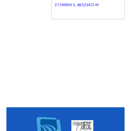
27.599056 S, 48.523472 W