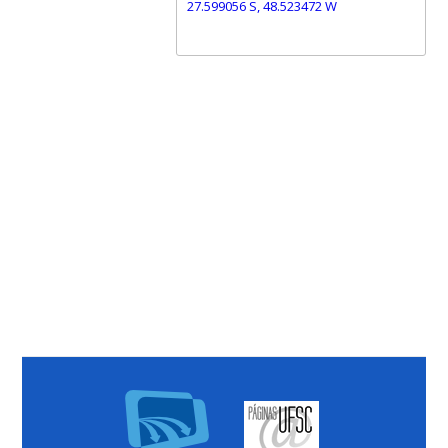
27.599056 S, 48.523472 W