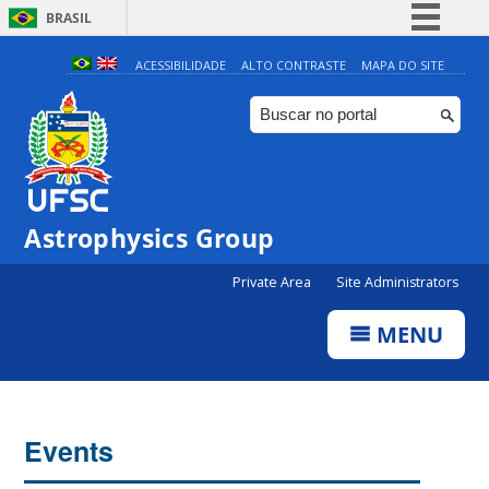
BRASIL
Simplifique!
ACESSIBILIDADE
ALTO CONTRASTE
MAPA DO SITE
Comunica BR
Participe
Acesso à informação
Legislação
Astrophysics Group
Canais
Private Area
Site Administrators
MENU
Events