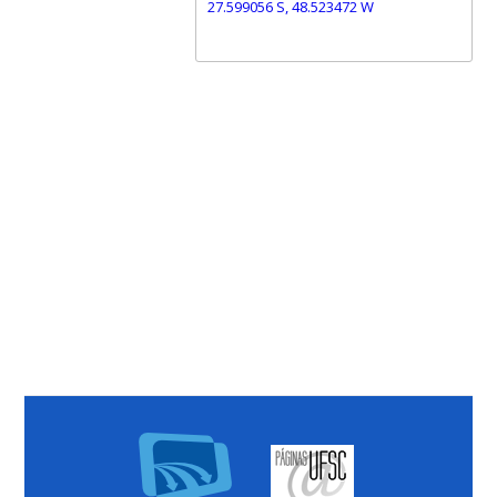
27.599056 S, 48.523472 W